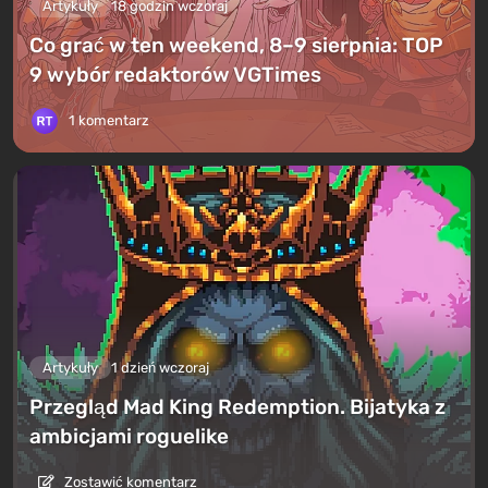
Artykuły
18 godzin wczoraj
Co grać w ten weekend, 8–9 sierpnia: TOP
9 wybór redaktorów VGTimes
1 komentarz
Artykuły
1 dzień wczoraj
Przegląd Mad King Redemption. Bijatyka z
ambicjami roguelike
Zostawić komentarz