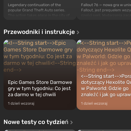
Legendary continuation of the
Fallout 76 — nowa gra w un
popular Grand Theft Auto series.
Fallout, jest prequelem wsz
The action takes place in the city of
części serii. Wydarzenia zac
Los Santos, beloved since Grand
się w Schronie 76, pierwszy
Theft Auto: San Andreas . For the
zbudowanym schronie. Zgod
Przewodniki i instrukcje
first time, the game tells the story of
zamysłem specjalistów Vault
three characters: Michael, Trevor,
powinien on otworzyć się jak
and Franklin, between whom you
pierwszy po tym, jak na Am
can switch at any time...
spadną bomby atomowe. Mi
akcji Fal...
<--String start-->Por
Epic Games Store Darmowe
dotyczący Hexolite Q
gry w tym tygodniu: Co jest
w Palworld: Gdzie go
za darmo w tej chwili
znaleźć i jak go upraw
1 dzień wczoraj
1 dzień wczoraj
Nowe testy co tydzień