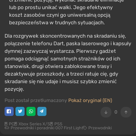
lub po prostu unikać walki. Jego efektywny
koszt zasobów czyni go uniwersalną opcją
bezpieczeństwa w trudnych sytuacjach.
Dla rozgrywek skoncentrowanych na skradaniu się,
połączenie telefonu Dart, paska laserowego i kapsuły
dymnej zazwyczaj wystarcza. Pierwszy gadżet
pomaga odciągnąć samotnych strażników od ich
stanowisk, drugi otwiera zablokowane trasy i
dezaktywuje przeszkody, a trzeci ratuje cię, gdy
skradanie się nie udaje i musisz szybko zmienić
pozycję.
Post został przetłumaczony
Pokaż oryginał (EN)
0
PC
Xbox Series X/S
PS5
Przewodniki i poradniki 007 First Light
Przewodniki