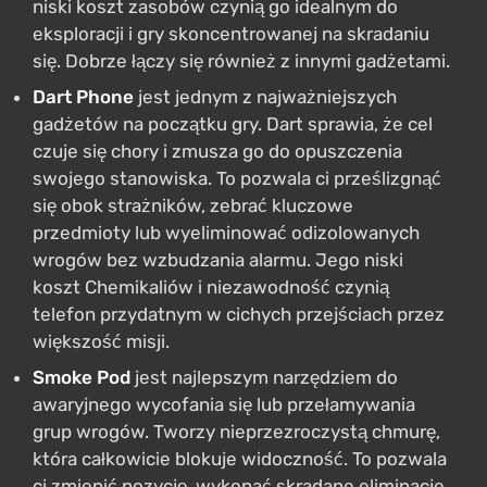
niski koszt zasobów czynią go idealnym do
eksploracji i gry skoncentrowanej na skradaniu
się. Dobrze łączy się również z innymi gadżetami.
Dart Phone
jest jednym z najważniejszych
gadżetów na początku gry. Dart sprawia, że cel
czuje się chory i zmusza go do opuszczenia
swojego stanowiska. To pozwala ci prześlizgnąć
się obok strażników, zebrać kluczowe
przedmioty lub wyeliminować odizolowanych
wrogów bez wzbudzania alarmu. Jego niski
koszt Chemikaliów i niezawodność czynią
telefon przydatnym w cichych przejściach przez
większość misji.
Smoke Pod
jest najlepszym narzędziem do
awaryjnego wycofania się lub przełamywania
grup wrogów. Tworzy nieprzezroczystą chmurę,
która całkowicie blokuje widoczność. To pozwala
ci zmienić pozycję, wykonać skradane eliminacje