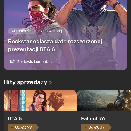
Aktualności
1 dzień wczoraj
Rockstar ogłasza datę rozszerzonej
prezentacji GTA 6
Zostawić komentarz
Hity sprzedaży
GTA 5
Fallout 76
Od €3.99
Od €0.17