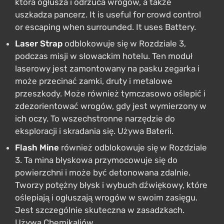
która ogłusza i odrzuca wrogów, a także
uszkadza pancerz. It is useful for crowd control
or escaping when surrounded. It uses Battery.
Laser Strap
odblokowuje się w Rozdziale 3,
podczas misji w słowackim hotelu. Ten moduł
laserowy jest zamontowany na pasku zegarka i
może przecinać zamki, druty i metalowe
przeszkody. Może również tymczasowo oślepić i
zdezorientować wrogów, gdy jest wymierzony w
ich oczy. To wszechstronne narzędzie do
eksploracji i skradania się. Używa Baterii.
Flash Mine
również odblokowuje się w Rozdziale
3. Ta mina błyskowa przymocowuje się do
powierzchni i może być detonowana zdalnie.
Tworzy potężny błysk i wybuch dźwiękowy, które
oślepiają i ogłuszają wrogów w swoim zasięgu.
Jest szczególnie skuteczna w zasadzkach.
Używa Chemikaliów.