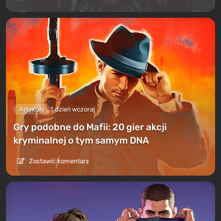
Artykuły
1 dzień wczoraj
Gry podobne do Mafii: 20 gier akcji
kryminalnej o tym samym DNA
Zostawić komentarz