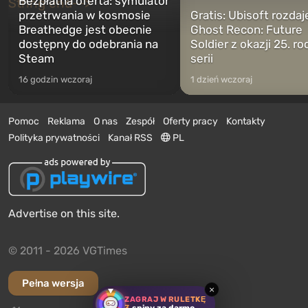
Bezpłatna oferta: symulator
przetrwania w kosmosie
Gratis: Ubisoft rozdaj
Breathedge jest obecnie
Ghost Recon: Future
dostępny do odebrania na
Soldier z okazji 25. ro
Steam
serii
16 godzin wczoraj
1 dzień wczoraj
Pomoc
Reklama
O nas
Zespół
Oferty pracy
Kontakty
Polityka prywatności
Kanał RSS
PL
Advertise on this site.
© 2011 - 2026 VGTimes
Pełna wersja
×
ZAGRAJ W RULETKĘ
3
spiny za darmo