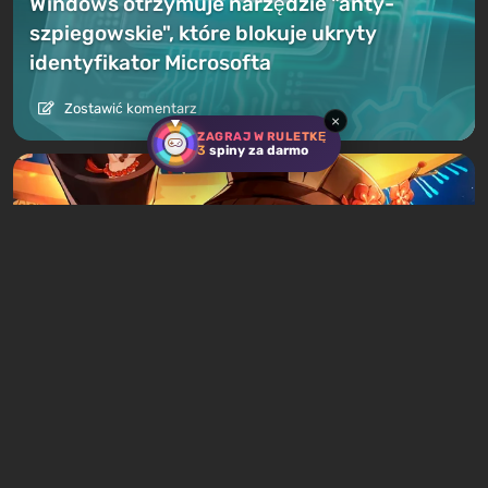
Windows otrzymuje narzędzie "anty-
szpiegowskie", które blokuje ukryty
identyfikator Microsofta
Zostawić komentarz
×
ZAGRAJ W RULETKĘ
3
spiny za darmo
Aktualności
5 godzin wczoraj
Chiński ojciec pozywa czterech wydawców
gier o 1,50 USD z powodu uzależnienia
syna