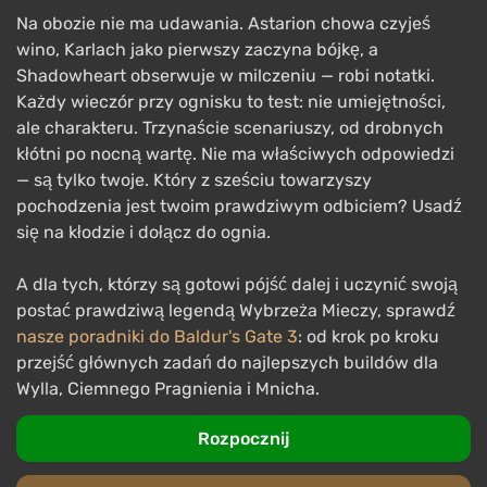
Na obozie nie ma udawania. Astarion chowa czyjeś
wino, Karlach jako pierwszy zaczyna bójkę, a
Shadowheart obserwuje w milczeniu — robi notatki.
Każdy wieczór przy ognisku to test: nie umiejętności,
ale charakteru. Trzynaście scenariuszy, od drobnych
kłótni po nocną wartę. Nie ma właściwych odpowiedzi
— są tylko twoje. Który z sześciu towarzyszy
pochodzenia jest twoim prawdziwym odbiciem? Usadź
się na kłodzie i dołącz do ognia.
A dla tych, którzy są gotowi pójść dalej i uczynić swoją
postać prawdziwą legendą Wybrzeża Mieczy, sprawdź
nasze poradniki do Baldur's Gate 3
: od krok po kroku
przejść głównych zadań do najlepszych buildów dla
Wylla, Ciemnego Pragnienia i Mnicha.
Rozpocznij