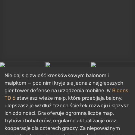
superkomputerów — i dowodzisz bohaterami z
potężnymi zdolnościami. Gra ma doskonałą grafikę,
imponujący dźwięk i starannie wyważoną
równowagę między mikrozarządzaniem a
przystępnością. To prawdopodobnie najlepszy RTS
stworzony specjalnie na urządzenia mobilne.
Plants vs. Zombies
GRA
Plants vs. Zombies
Strategia
,
W czasie rzeczywistym
,
Widok z góry
,
Obrona wież (Tower Defense)
5 maj 2009
Android, bada, iPad, iOS, Mac, Nintendo DS,
Nintendo DSi, PlayStation 3, PS Vita, PC, Windows Phone, Xbox
360
Gracze
7.3/10
Metacritic
85/100
Wszystkie oferty od €1.85