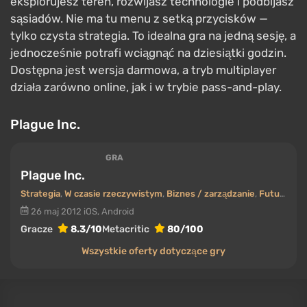
eksplorujesz teren, rozwijasz technologie i podbijasz
sąsiadów. Nie ma tu menu z setką przycisków —
tylko czysta strategia. To idealna gra na jedną sesję, a
jednocześnie potrafi wciągnąć na dziesiątki godzin.
Dostępna jest wersja darmowa, a tryb multiplayer
działa zarówno online, jak i w trybie pass-and-play.
Plague Inc.
GRA
Plague Inc.
Strategia
,
W czasie rzeczywistym
,
Biznes / zarządzanie
,
Futuryzm (Przyszłość)
26 maj 2012
iOS, Android
Gracze
8.3/10
Metacritic
80/100
Wszystkie oferty dotyczące gry