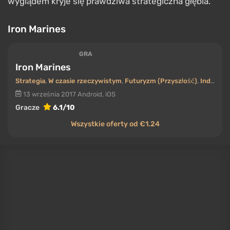
Kultowa gra tower defense, która wprowadziła całe
pokolenie graczy do gatunku. W
Plants vs. Zombies
bronisz swojego domu przed inwazją zombie, sadząc
rośliny strzelające, słoneczniki generujące zasoby i
dziesiątki innych gatunków o różnych zdolnościach
w swoich grządkach. Z pozoru prosta, nieskończenie