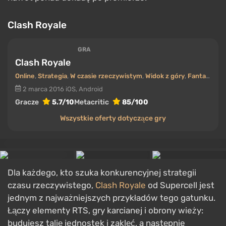
Clash Royale
GRA
Clash Royale
Online
,
Strategia
,
W czasie rzeczywistym
,
Widok z góry
,
Fantastyka / średniowiecze
2 marca 2016
iOS, Android
Gracze
5.7/10
Metacritic
85/100
Wszystkie oferty dotyczące gry
Dla każdego, kto szuka konkurencyjnej strategii
czasu rzeczywistego,
Clash Royale
od Supercell jest
jednym z najważniejszych przykładów tego gatunku.
Łączy elementy RTS, gry karcianej i obrony wieży:
budujesz talię jednostek i zaklęć, a następnie