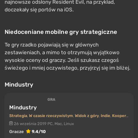
Minimalistyczna, a zarazem wciągająca mieszanka
RTS, tower defense i roguelike, nominowana do
nagrody D.I.C.E. jako Strategia/Simulacja Roku. W
Bad
North
bronisz wysp przed nadciągającymi Wikingami:
ustawiasz oddziały, wykorzystujesz teren na swoją
korzyść i starasz się zachować jak najwięcej
wojowników między poziomami, ponieważ śmierć
jest tu trwała. Jego stonowana oprawa wizualna
kryje zaskakująco głęboką taktykę — każda wyspa to
mała łamigłówka. Idealnie nadaje się do krótkich sesji.