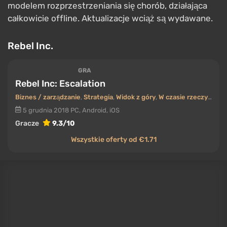
Gracze
9.3/10
Wszystkie oferty od €1.71
Od twórców Plague Inc. pochodzi gra strategiczna
oparta na przeciwnym celu. W
Rebel Inc.
— wersja na
PC znana również jako Rebel Inc: Escalation — nie
niszczysz regionu, lecz starasz się go ustabilizować,
balansując między operacjami wojskowymi
przeciwko rebeliantom a reformami cywilnymi:
odbudową gospodarki, służby zdrowia i zaufania
publicznego. Jeśli przesadzisz w którąkolwiek
stronę, ponosisz porażkę. To inteligentna,
zaskakująco aktualna gra strategiczna, która działa
doskonale bez połączenia z internetem.