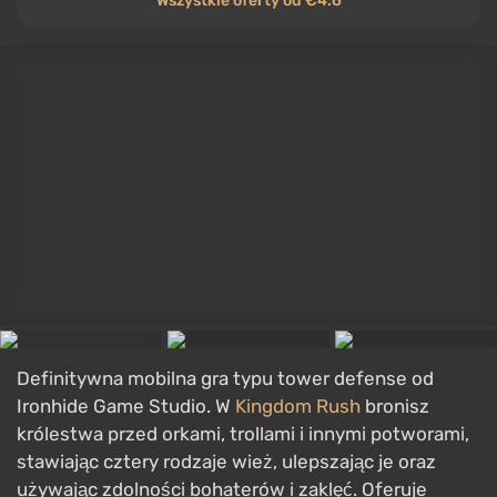
Arkaada
,
Strategia
,
Łamigłówka
14 czerwca 2018
Android, iOS, PC
Gracze
8/10
Wszystkie oferty od €3
Nie daj się zwieść kreskówkowym balonom i
małpkom — pod nimi kryje się jedna z najgłębszych
gier tower defense na urządzenia mobilne. W
Bloons
TD 6
stawiasz wieże małp, które przebijają balony,
ulepszasz je wzdłuż trzech ścieżek rozwoju i łączysz
ich zdolności. Gra oferuje ogromną liczbę map,
trybów i bohaterów, regularne aktualizacje oraz
kooperację dla czterech graczy. Za niepoważnym
wyglądem kryje się prawdziwa strategiczna głębia.