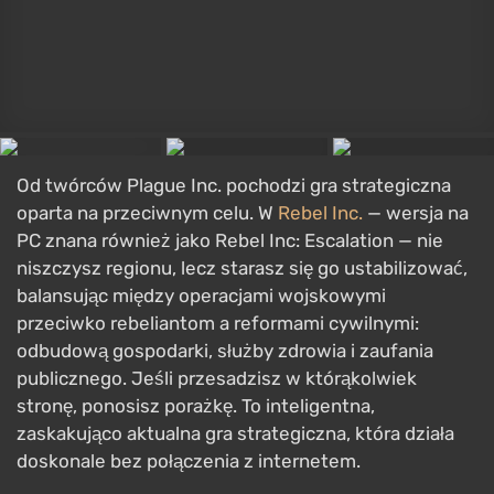
Tower Defense
Jeden z najbardziej naturalnie przyjaznych mobilnym
urządzeniom podgatunków strategii: ustawiaj wieże i
oddziały na drodze wroga i odparwaj falę za falą
atakujących. Łatwe do rozpoczęcia, trudne do
opanowania — doskonały format na krótkie sesje na
telefonie.
Kingdom Rush
GRA
Kingdom Rush
Strategia
,
W czasie rzeczywistym
,
Widok z góry
,
Fantastyka / średniowiecze
28 lipca 2011
Browser, iOS, PC, Mac, Linux, Xbox One
Gracze
8.2/10
Metacritic
89/100
Wszystkie oferty od €4.6