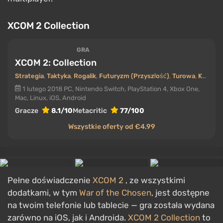
XCOM 2 Collection
GRA
XCOM 2: Collection
Strategia
,
Taktyka
,
Rogalik
,
Futuryzm (Przyszłość)
,
Turowa
,
Kolekcja
1 lutego 2018
PC, Nintendo Switch, PlayStation 4, Xbox One,
Mac, Linux, iOS, Android
Gracze
8.1/10
Metacritic
77/100
Wszystkie oferty od €4.99
Pełne doświadczenie
XCOM 2
, ze wszystkimi
dodatkami, w tym
War of the Chosen
, jest dostępne
na twoim telefonie lub tablecie — gra została wydana
zarówno na iOS, jak i Androida.
XCOM 2 Collection
to