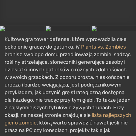
falami wrogów. Im bardziej skomplikowana staje się
twoja logistyka, tym silniejsze są twoje obrony. Gra
oferuje ogromną głębię, tryb kooperacji i edytor map.
Bad North
GRA
Bad North
Strategia
,
W czasie rzeczywistym
,
Izometria
,
Fantastyka / średniowiecze
20 sierpnia 2018
Android, iOS, PC, Nintendo Switch,
PlayStation 4, Xbox One, Mac
Gracze
8.7/10
Metacritic
73/100
Wszystkie oferty od €2.39