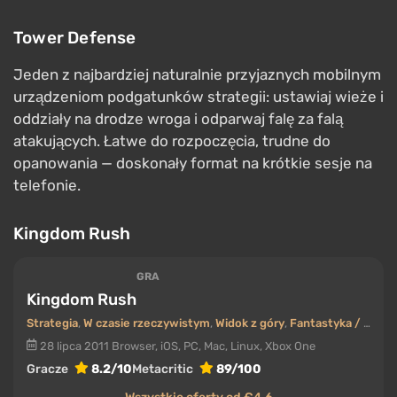
Definitywna mobilna gra typu tower defense od
Ironhide Game Studio. W
Kingdom Rush
bronisz
królestwa przed orkami, trollami i innymi potworami,
stawiając cztery rodzaje wież, ulepszając je oraz
używając zdolności bohaterów i zaklęć. Oferuje
idealną równowagę między przystępnością a głębią,
doskonały humor i dziesiątki godzin rozgrywki. To
najlepsze miejsce, by zacząć poznawać ten gatunek
— zanim przejdziesz do kontynuacji,
Frontiers
,
Origins
i
Vengeance
.
Bloons TD 6
GRA
Bloons TD 6