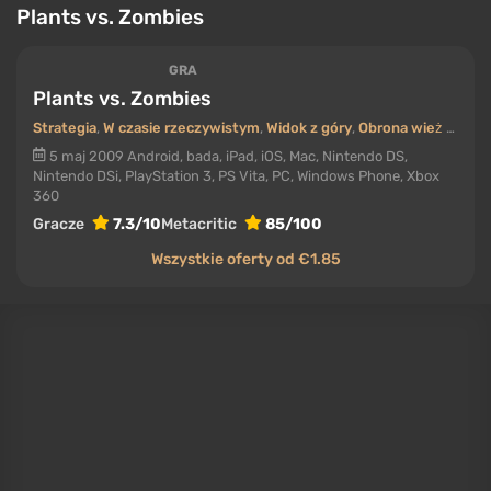
Mindustry
GRA
Mindustry
Strategia
,
W czasie rzeczywistym
,
Widok z góry
,
Indie
,
Kooperacja (co-op)
26 września 2019
PC, Mac, Linux
Gracze
9.4/10
Wszystkie oferty od €2.85
Genialne połączenie tower defense i automatyzacji
fabryki w stylu Factorio, dostępne całkowicie za
darmo i z otwartym kodem źródłowym. W
Mindustry
wydobywasz surowce, budujesz taśmy
przenośnikowe do ich przetwarzania i produkcji
amunicji, a następnie bronisz swojej bazy przed