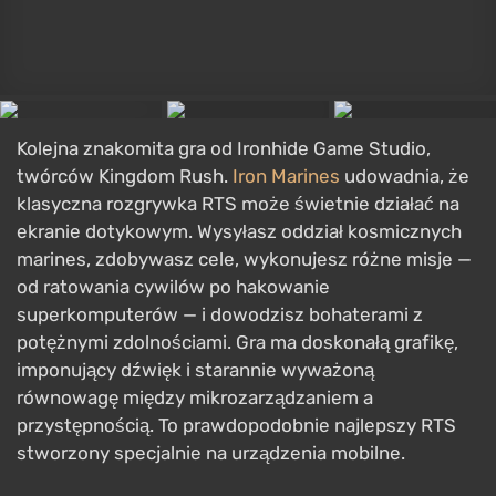
urocza i bardzo wciągająca, jest podręcznikowym
przykładem, jak uczynić grę strategiczną dostępną
dla każdego, nie tracąc przy tym głębi. To także jeden
z najsłynniejszych tytułów o żywych trupach. Przy
okazji, na naszej stronie znajduje się
lista najlepszych
gier o zombie
, którą warto sprawdzić nawet jeśli nie
grasz na PC czy konsolach: projekty takie jak
najnowsze odsłony Resident Evil, na przykład,
doczekały się portów na iOS.
Niedoceniane mobilne gry strategiczne
Te gry rzadko pojawiają się w głównych
zestawieniach, a mimo to otrzymują wyjątkowo
wysokie oceny od graczy. Jeśli szukasz czegoś
świeżego i mniej oczywistego, przyjrzyj się im bliżej.