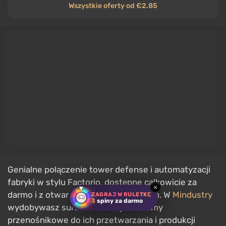
Shogun Showdown
GRA
Shogun Showdown
Indie
,
Strategia
,
Taktyka
,
Turowa
,
Rogalik
,
Średniowiecze
,
Gra karciana
27 czerwca 2023
PC, Mac, Linux, PlayStation 5, Xbox Series
X/S, Nintendo Switch, PlayStation 4, Xbox One
Metacritic
88/100
Wszystkie oferty od €0.48
×
ZAGRAJ W RULETKĘ
3
spiny za darmo