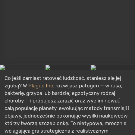
Co jeśli zamiast ratować ludzkość, staniesz się jej
zgubą? W
Plague Inc.
rozwijasz patogen — wirusa,
bakterię, grzyba lub bardziej egzotyczny rodzaj
choroby — i próbujesz zarazić oraz wyeliminować
całą populację planety, ewoluując metody transmisji i
objawy, jednocześnie pokonując wysiłki naukowców,
którzy tworzą szczepionkę. To nietypowa, mrocznie
wciągająca gra strategiczna z realistycznym
modelem rozprzestrzeniania się chorób, działająca
całkowicie offline. Aktualizacje wciąż są wydawane.
Rebel Inc.
GRA
Rebel Inc: Escalation
Biznes / zarządzanie
,
Strategia
,
Widok z góry
,
W czasie rzeczywistym
5 grudnia 2018
PC, Android, iOS