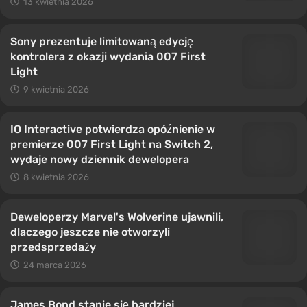
13 kwietnia 2026
Sony prezentuje limitowaną edycję
kontrolera z okazji wydania 007 First
Light
9 kwietnia 2026
IO Interactive potwierdza opóźnienie w
premierze 007 First Light na Switch 2,
wydaje nowy dziennik dewelopera
8 kwietnia 2026
Deweloperzy Marvel's Wolverine ujawnili,
dlaczego jeszcze nie otworzyli
przedsprzedaży
24 marca 2026
James Bond stanie się bardziej