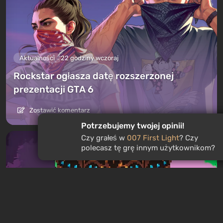
Aktualności
22 godziny wczoraj
Rockstar ogłasza datę rozszerzonej
prezentacji GTA 6
Zostawić komentarz
Potrzebujemy twojej opinii!
Czy grałeś w
007 First Light
? Czy
polecasz tę grę innym użytkownikom?
ZAGRAJ W RULETKĘ
3
spiny za darmo
Artykuły
19 godzin wczoraj