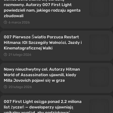
rozmowny. Autorzy 007 First Light
powiedzieli nam, jakiego rodzaju agenta
zbudowali
6 marca 2026
007 Pierwsze Światło Porzuca Restart
Hitmana: IOI Szczegóły Wolności, Jazdy i
Kinematograficznej Walki
21 lutego 2026
Nowy nieuchwytny cel. Autorzy Hitman
World of Assassination ujawnili, kiedy
Milla Jovovich pojawi się w grze
20 lutego 2026
007 First Light osiąga ponad 2,2 miliona
list życzeń — deweloperzy ujawniają
unikalny wygląd, aby podziękować