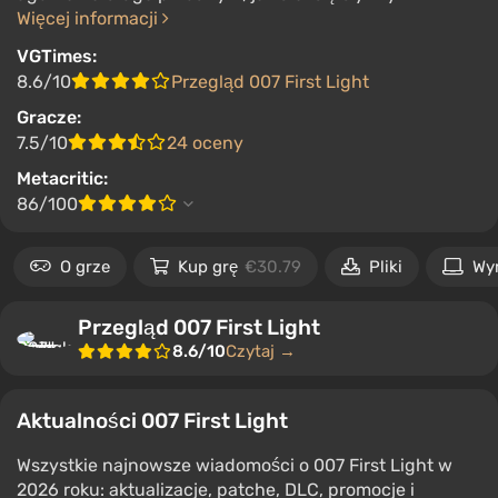
Więcej informacji
VGTimes:
8.6/10
Przegląd 007 First Light
Gracze:
7.5/10
24 oceny
Metacritic:
86/100
O grze
Kup grę
€30.79
Pliki
Wy
Przegląd 007 First Light
8.6/10
Czytaj →
Aktualności 007 First Light
Wszystkie najnowsze wiadomości o 007 First Light w
2026 roku: aktualizacje, patche, DLC, promocje i